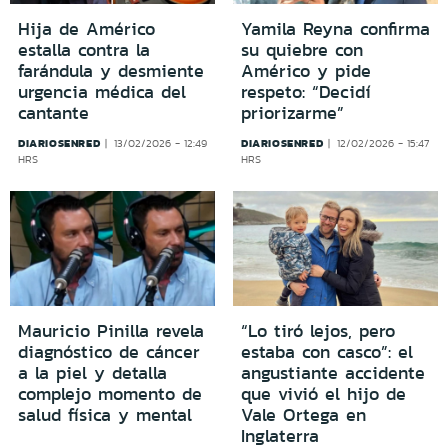
Hija de Américo
Yamila Reyna confirma
estalla contra la
su quiebre con
farándula y desmiente
Américo y pide
urgencia médica del
respeto: “Decidí
cantante
priorizarme”
DIARIOSENRED
DIARIOSENRED
13/02/2026 - 12:49
12/02/2026 - 15:47
HRS
HRS
Mauricio Pinilla revela
“Lo tiró lejos, pero
diagnóstico de cáncer
estaba con casco”: el
a la piel y detalla
angustiante accidente
complejo momento de
que vivió el hijo de
salud física y mental
Vale Ortega en
Inglaterra