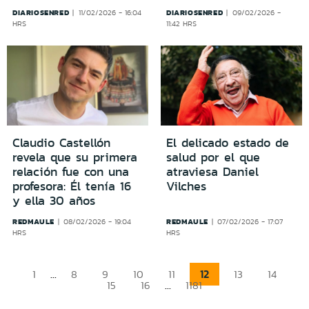
DIARIOSENRED
DIARIOSENRED
11/02/2026 - 16:04
09/02/2026 -
HRS
11:42 HRS
Claudio Castellón
El delicado estado de
revela que su primera
salud por el que
relación fue con una
atraviesa Daniel
profesora: Él tenía 16
Vilches
y ella 30 años
REDMAULE
REDMAULE
08/02/2026 - 19:04
07/02/2026 - 17:07
HRS
HRS
...
12
1
8
9
10
11
13
14
...
15
16
1181