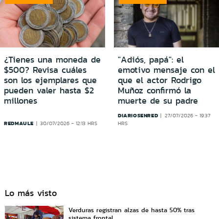
¿Tienes una moneda de
"Adiós, papá": el
$500? Revisa cuáles
emotivo mensaje con el
son los ejemplares que
que el actor Rodrigo
pueden valer hasta $2
Muñoz confirmó la
millones
muerte de su padre
DIARIOSENRED
27/07/2026 - 19:37
REDMAULE
30/07/2026 - 12:13 HRS
HRS
Lo más visto
Verduras registran alzas de hasta 50% tras
sistema frontal