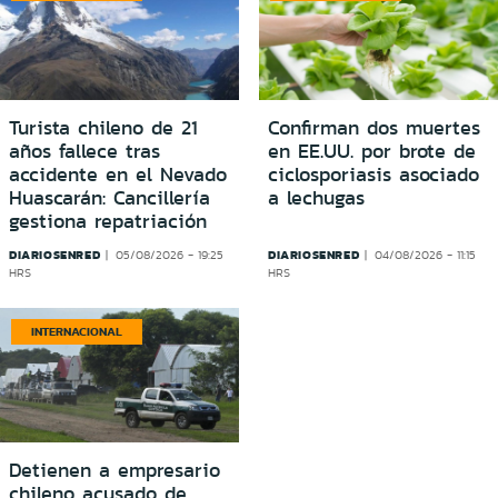
Turista chileno de 21
Confirman dos muertes
años fallece tras
en EE.UU. por brote de
accidente en el Nevado
ciclosporiasis asociado
Huascarán: Cancillería
a lechugas
gestiona repatriación
DIARIOSENRED
DIARIOSENRED
05/08/2026 - 19:25
04/08/2026 - 11:15
HRS
HRS
INTERNACIONAL
Detienen a empresario
chileno acusado de