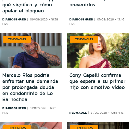
qué significa y cómo
prevenirlos
apelar el bloqueo
DIARIOSENRED
DIARIOSENRED
06/08/2026 - 19:58
01/08/2026 - 15:46
HRS
HRS
TENDENCIAS
TENDENCIAS
Marcelo Ríos podría
Cony Capelli confirma
enfrentar una demanda
que espera a su primer
por prolongada deuda
hijo con emotivo vídeo
en condominio de Lo
Barnechea
DIARIOSENRED
31/07/2026 - 19:23
REDMAULE
HRS
31/07/2026 - 10:51 HRS
TENDENCIAS
TENDENCIAS