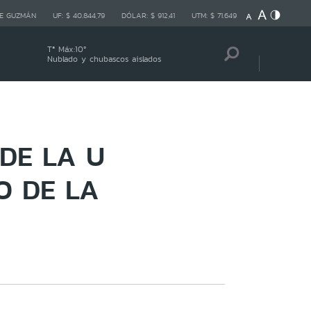
E GUZMÁN
UF:
$ 40.844,79
DÓLAR:
$ 912,41
UTM:
$ 71.649
Tª Máx:
10
º
Nublado y chubascos aislados
DE LA U
O DE LA