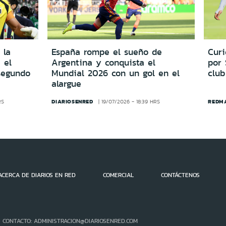
 la
España rompe el sueño de
Cur
 el
Argentina y conquista el
por
segundo
Mundial 2026 con un gol en el
club
alargue
DIARIOSENRED
REDM
RS
19/07/2026 - 18:39 HRS
ACERCA DE DIARIOS EN RED
COMERCIAL
CONTÁCTENOS
- CONTACTO: ADMINISTRACION@DIARIOSENRED.COM