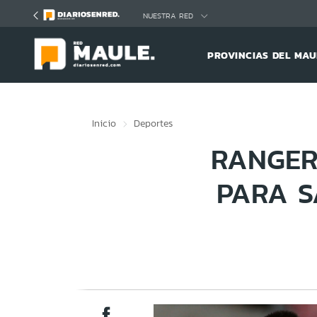
Click acá para ir directamente al contenido
NUESTRA RED
PROVINCIAS DEL MAU
Inicio
Deportes
RANGER
PARA S