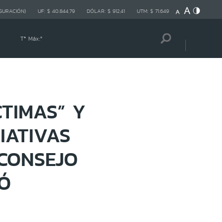
GURACIÓN)
UF:
$ 40.844,79
DÓLAR:
$ 912,41
UTM:
$ 71.649
Tª Máx:
º
CTIMAS” Y
CIATIVAS
CONSEJO
Ó