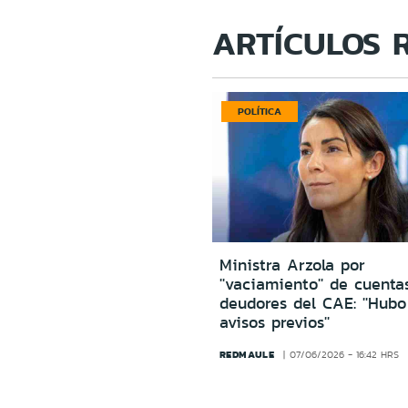
ARTÍCULOS 
POLÍTICA
Ministra Arzola por
''vaciamiento'' de cuenta
deudores del CAE: ''Hub
avisos previos''
REDMAULE
07/06/2026 - 16:42 HRS