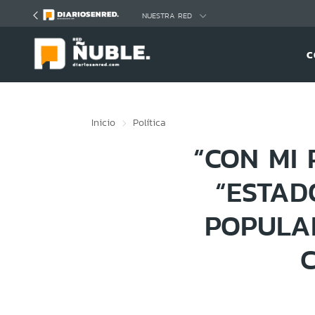
Click acá para ir directamente al contenido
NUESTRA RED
C
Inicio
Política
“CON MI 
“ESTADO
POPULA