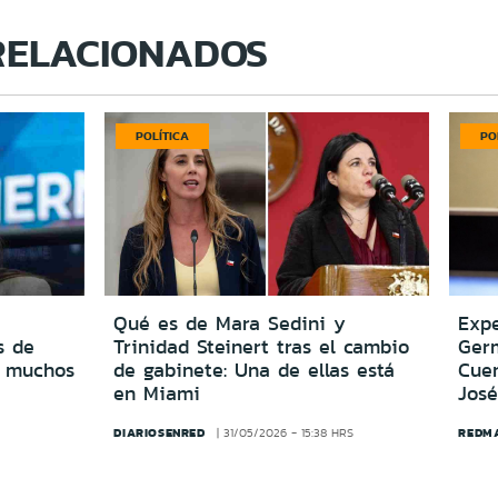
RELACIONADOS
POLÍTICA
PO
Qué es de Mara Sedini y
Expe
s de
Trinidad Steinert tras el cambio
Ger
o muchos
de gabinete: Una de ellas está
Cuen
en Miami
José
DIARIOSENRED
REDM
31/05/2026 - 15:38 HRS