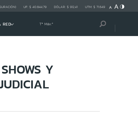
GURACIÓN)
UF:
$ 40.844,79
DÓLAR:
$ 912,41
UTM:
$ 71.649
A RED
Tª Máx:
º
 SHOWS Y
JUDICIAL