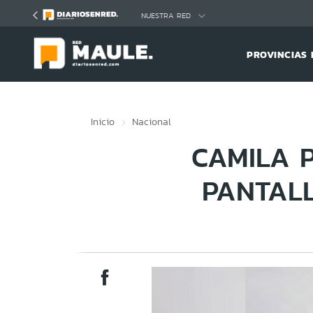
Click acá para ir directamente al contenido
NUESTRA RED
PROVINCIAS 
Inicio
Nacional
CAMILA 
PANTALL