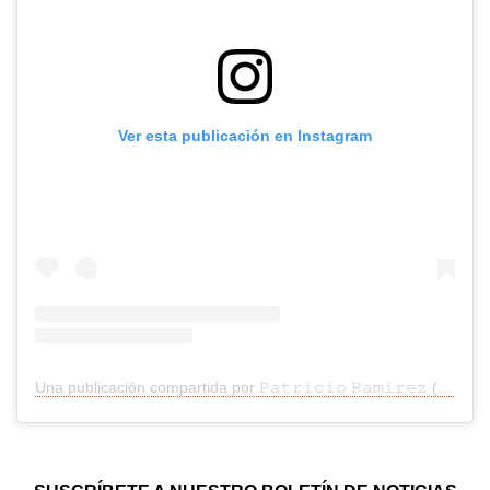
Ver esta publicación en Instagram
Una publicación compartida por 𝙿𝚊𝚝𝚛𝚒𝚌𝚒𝚘 𝚁𝚊𝚖𝚒𝚛𝚎𝚣 (@patoramz_)