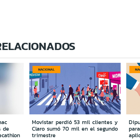
RELACIONADOS
NACIONAL
NA
nac
Movistar perdió 53 mil clientes y
Dipu
s de
Claro sumó 70 mil en el segundo
para
ecathlon
trimestre
apli