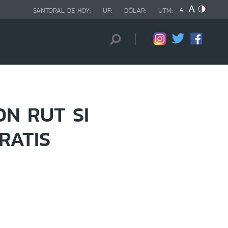
SANTORAL DE HOY:
UF:
DÓLAR:
UTM:
ON RUT SI
RATIS