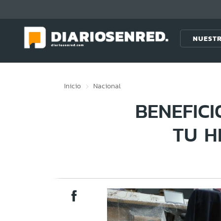
Click acá para ir directamente al contenido
NUESTR
Inicio
Nacional
BENEFICI
TU H