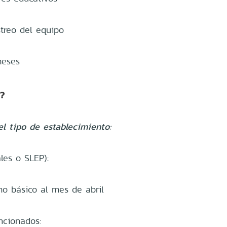
treo del equipo
meses
a?
l tipo de establecimiento:
les o SLEP):
mo básico al mes de abril
ncionados: